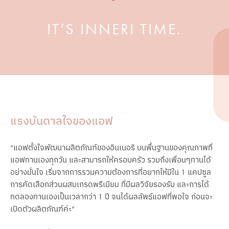
IT’S INNERI TIME.
แรงบันดาลใจของแอฟ
“แอฟตั้งใจพัฒนาผลิตภัณฑ์ของอินเนอริ บนพื้นฐานของคุณภาพที่
แอฟทานเองทุกวัน และสามารถให้ครอบครัว รวมถึงเพื่อนๆทานได้
อย่างมั่นใจ เริ่มจากการรวมความต้องการที่อยากให้มีใน 1 แคปซูล 
การคัดเลือกส่วนผสมเกรดพรีเมียม ที่มีผลวิจัยรองรับ และการได้
ทดลองทานเองเป็นเวลากว่า 1 ปี จนได้ผลลัพธ์แอฟที่พอใจ ก่อนจะ
เปิดตัวผลิตภัณฑ์ค่ะ”